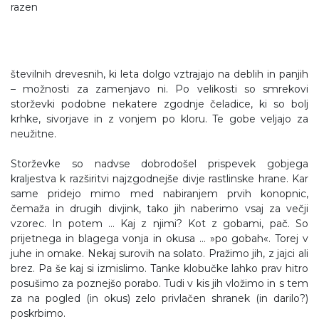
razen
številnih drevesnih, ki leta dolgo vztrajajo na deblih in panjih
– možnosti za zamenjavo ni. Po velikosti so smrekovi
storževki podobne nekatere zgodnje čeladice, ki so bolj
krhke, sivorjave in z vonjem po kloru. Te gobe veljajo za
neužitne.
Storževke so nadvse dobrodošel prispevek gobjega
kraljestva k razširitvi najzgodnejše divje rastlinske hrane. Kar
same pridejo mimo med nabiranjem prvih konopnic,
čemaža in drugih divjink, tako jih naberimo vsaj za večji
vzorec. In potem … Kaj z njimi? Kot z gobami, pač. So
prijetnega in blagega vonja in okusa … »po gobah«. Torej v
juhe in omake. Nekaj surovih na solato. Pražimo jih, z jajci ali
brez. Pa še kaj si izmislimo. Tanke klobučke lahko prav hitro
posušimo za poznejšo porabo. Tudi v kis jih vložimo in s tem
za na pogled (in okus) zelo privlačen shranek (in darilo?)
poskrbimo.