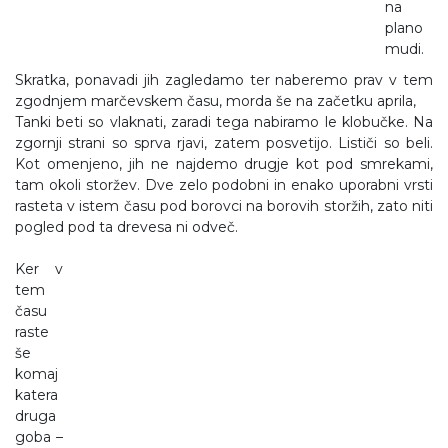
na
plano
mudi.
Skratka, ponavadi jih zagledamo ter naberemo prav v tem
zgodnjem marčevskem času, morda še na začetku aprila,
Tanki beti so vlaknati, zaradi tega nabiramo le klobučke. Na
zgornji strani so sprva rjavi, zatem posvetijo. Lističi so beli.
Kot omenjeno, jih ne najdemo drugje kot pod smrekami,
tam okoli storžev. Dve zelo podobni in enako uporabni vrsti
rasteta v istem času pod borovci na borovih storžih, zato niti
pogled pod ta drevesa ni odveč.
Ker v
tem
času
raste
še
komaj
katera
druga
goba –