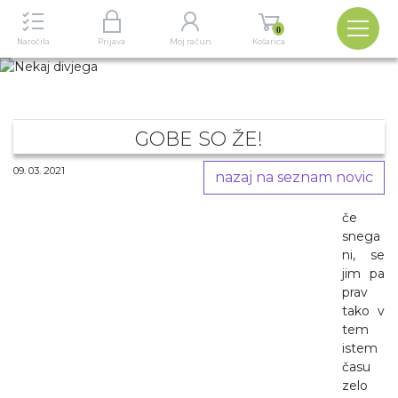
Izbira
0
Naročila
Prijava
Moj račun
Košarica
GOBE SO ŽE!
09. 03. 2021
nazaj na seznam novic
če
snega
ni, se
jim pa
prav
tako v
tem
istem
času
zelo