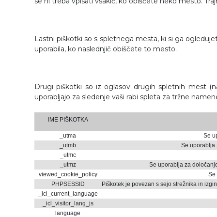
se ni treba vpisati vsakič, ko obiščete neko mesto. Traj
Lastni piškotki so s spletnega mesta, ki si ga ogledujet
uporabila, ko naslednjič obiščete to mesto.
Drugi piškotki so iz oglasov drugih spletnih mest (
uporabljajo za sledenje vaši rabi spleta za tržne namen
IME PIŠKOTKA
_utma
Se up
_utmb
Se uporablja 
_utmc
_utmz
Se uporablja za določanje 
viewed_cookie_policy
Se 
PHPSESSID
Piškotek je povezan s sejo strežnika in izgi
_icl_current_language
_icl_visitor_lang_js
language