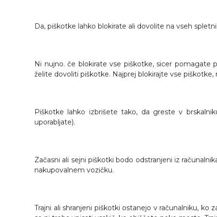
Da, piškotke lahko blokirate ali dovolite na vseh splet
Ni nujno. če blokirate vse piškotke, sicer pomagate p
želite dovoliti piškotke. Najprej blokirajte vse piškotke,
Piškotke lahko izbrišete tako, da greste v brskalnik
uporabljate).
Začasni ali sejni piškotki bodo odstranjeni iz računaln
nakupovalnem vozičku.
Trajni ali shranjeni piškotki ostanejo v računalniku, ko