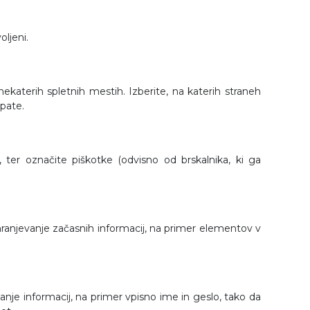
oljeni.
ekaterih spletnih mestih. Izberite, na katerih straneh
upate.
, ter označite piškotke (odvisno od brskalnika, ki ga
 shranjevanje začasnih informacij, na primer elementov v
evanje informacij, na primer vpisno ime in geslo, tako da