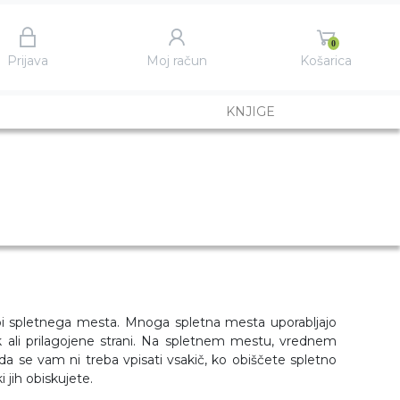
0
Prijava
Moj račun
Košarica
KNJIGE
abi spletnega mesta. Mnoga spletna mesta uporabljajo
ek ali prilagojene strani. Na spletnem mestu, vrednem
da se vam ni treba vpisati vsakič, ko obiščete spletno
i jih obiskujete.