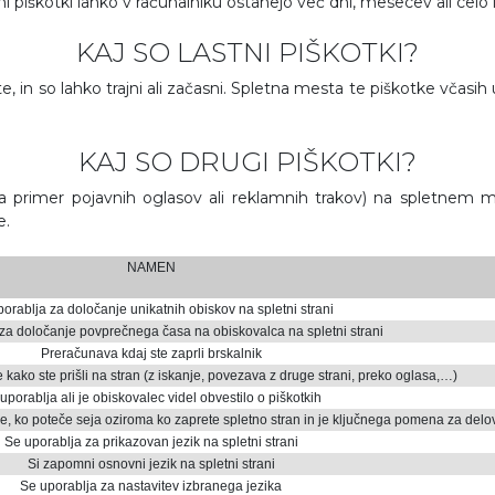
ni piškotki lahko v računalniku ostanejo več dni, mesecev ali celo l
KAJ SO LASTNI PIŠKOTKI?
e, in so lahko trajni ali začasni. Spletna mesta te piškotke včasih 
KAJ SO DRUGI PIŠKOTKI?
na primer pojavnih oglasov ali reklamnih trakov) na spletnem m
e.
NAMEN
orablja za določanje unikatnih obiskov na spletni strani
za določanje povprečnega časa na obiskovalca na spletni strani
Preračunava kdaj ste zaprli brskalnik
kako ste prišli na stran (z iskanje, povezava z druge strani, preko oglasa,…)
uporablja ali je obiskovalec videl obvestilo o piškotkih
ne, ko poteče seja oziroma ko zaprete spletno stran in je ključnega pomena za delov
Se uporablja za prikazovan jezik na spletni strani
Si zapomni osnovni jezik na spletni strani
Se uporablja za nastavitev izbranega jezika