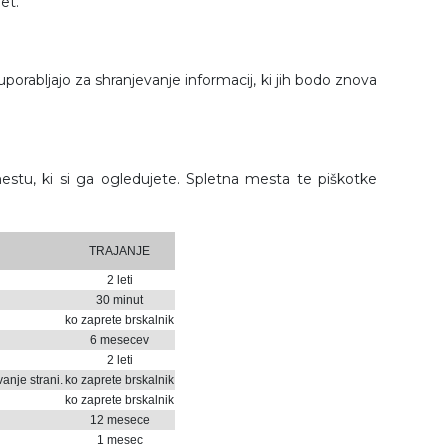
et.
uporabljajo za shranjevanje informacij, ki jih bodo znova
estu, ki si ga ogledujete. Spletna mesta te piškotke
TRAJANJE
2 leti
30 minut
ko zaprete brskalnik
6 mesecev
2 leti
anje strani.
ko zaprete brskalnik
ko zaprete brskalnik
12 mesece
1 mesec