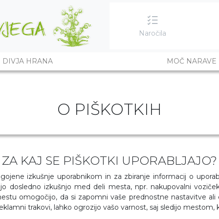
Naročila
DIVJA HRANA
MOČ NARAVE
O PIŠKOTKIH
ZA KAJ SE PIŠKOTKI UPORABLJAJO?
lagojene izkušnje uporabnikom in za zbiranje informacij o upor
ljajo dosledno izkušnjo med deli mesta, npr. nakupovalni vozič
mestu omogočijo, da si zapomni vaše prednostne nastavitve ali 
 reklamni trakovi, lahko ogrozijo vašo varnost, saj sledijo mestom, k