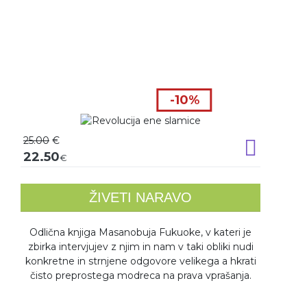
-10%
25.00
€
Dodaj v k
22.50
€
ŽIVETI NARAVO
Odlična knjiga Masanobuja Fukuoke, v kateri je
zbirka intervjujev z njim in nam v taki obliki nudi
konkretne in strnjene odgovore velikega a hkrati
čisto preprostega modreca na prava vprašanja.