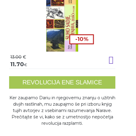
-10%
13.00
€
Dodaj v k
11.70
€
REVOLUCIJA ENE SLAMICE
Ker zaupamo Dariu in njegovemu znanju o užitnih
divjih rastlinah, mu zaupajmo še pri izboru knjig
tujih avtorjev z vsebinami razumevanja Narave.
Prečitajte še vi, kako se z umetnostjo nepočetja
revolucija razplamti.