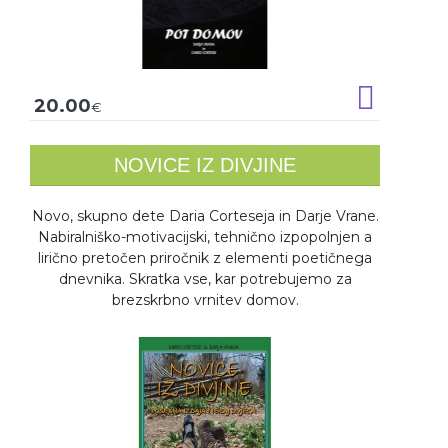
Dodaj v k
20.00
€
NOVICE IZ DIVJINE
Novo, skupno dete Daria Corteseja in Darje Vrane.
Nabiralniško-motivacijski, tehnično izpopolnjen a
lirično pretočen priročnik z elementi poetičnega
dnevnika. Skratka vse, kar potrebujemo za
brezskrbno vrnitev domov.