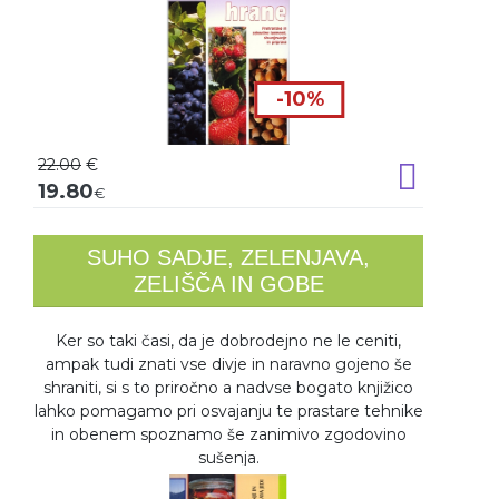
-10%
22.00
€
Dodaj v k
19.80
€
SUHO SADJE, ZELENJAVA,
ZELIŠČA IN GOBE
Ker so taki časi, da je dobrodejno ne le ceniti,
ampak tudi znati vse divje in naravno gojeno še
shraniti, si s to priročno a nadvse bogato knjižico
lahko pomagamo pri osvajanju te prastare tehnike
in obenem spoznamo še zanimivo zgodovino
sušenja.