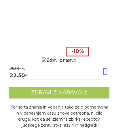
-10%
25.00
€
Dodaj v k
22.50
€
ZDRAVI Z NARAVO 2
Ker so ta znanja in vedenja tako zelo pomembna
in v današnjem času znova potrebna, ni bilo
druge, kot da se izjemna zbirka receptov
ljudskega zdravilstva razširi in nadgradi.