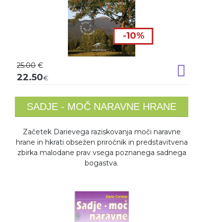
-10%
25.00
€
Dodaj v k
22.50
€
SADJE - MOČ NARAVNE HRANE
Začetek Darievega raziskovanja moči naravne
hrane in hkrati obsežen priročnik in predstavitvena
zbirka malodane prav vsega poznanega sadnega
bogastva.