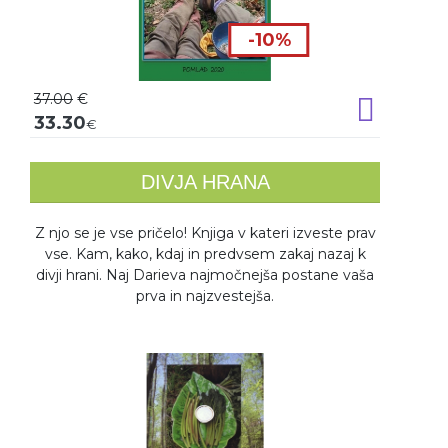
-10%
37.00
€
Dodaj v k
33.30
€
DIVJA HRANA
Z njo se je vse pričelo! Knjiga v kateri izveste prav
vse. Kam, kako, kdaj in predvsem zakaj nazaj k
divji hrani. Naj Darieva najmočnejša postane vaša
prva in najzvestejša.