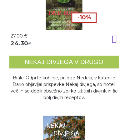
-10%
27.00
€
Dodaj v k
24.30
€
NEKAJ DIVJEGA V DRUGO
Bralci Odprte kuhinje, priloge Nedela, v kateri je
Dario objavljal prispevke Nekaj divjega, so hoteli
več in so dobili obsežno zbirko užitnih divjink in še
bolj divjih receptov.