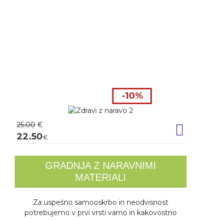
-10%
25.00
€
Dodaj v k
22.50
€
GRADNJA Z NARAVNIMI
MATERIALI
Za uspešno samooskrbo in neodvisnost
potrebujemo v prvi vrsti varno in kakovostno