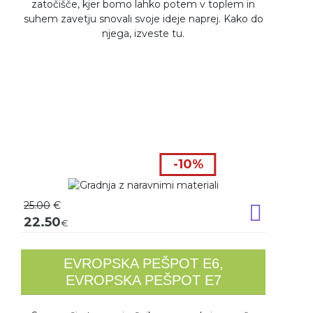
zatočišče, kjer bomo lahko potem v toplem in
suhem zavetju snovali svoje ideje naprej. Kako do
njega, izveste tu.
-10%
25.00
€
Dodaj v k
22.50
€
EVROPSKA PEŠPOT E6,
EVROPSKA PEŠPOT E7