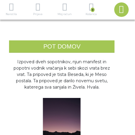
Izbira
0
Naročila
Prijava
Moj račun
Košarica
Seznam
POT DOMOV
Izpoved dveh sopotnikov, njun manifest in
popotni vodnik vračanja k sebi skozi vrata brez
vrat. Ta pripoved je tista Beseda, ki je Meso
postala. Ta pripoved je darilo novemu svetu,
katerega sva sanjala in Živela. Hvala.