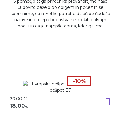
S pomočjo tega priročnika prevandrajmo našo
čudovito deželo po dolgem in počez in se
spomnimo, da ni velike potrebe daleč po čudeže
narave in prelepa bogastva raznolikih pokrajin
hoditi in da je najlepše doma, kdor ga ima.
-10%
20.00
€
Dodaj v k
18.00
€