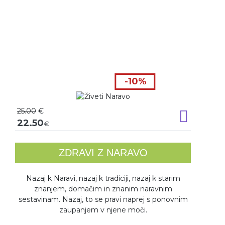
-10%
25.00
€
Dodaj v k
22.50
€
ZDRAVI Z NARAVO
Nazaj k Naravi, nazaj k tradiciji, nazaj k starim
znanjem, domačim in znanim naravnim
sestavinam. Nazaj, to se pravi naprej s ponovnim
zaupanjem v njene moči.